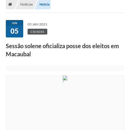
Notícias
Notícia
Administração
JAN
05 JAN 2021
Transparência
05
CIDADES
PORTAL DE SERVIÇOS
Sessão solene oficializa posse dos eleitos em
Agenda Eventos
Macaubal
Diário Oficial
Galeria de Fotos
Obras
SIC
Covid-19
Notícias