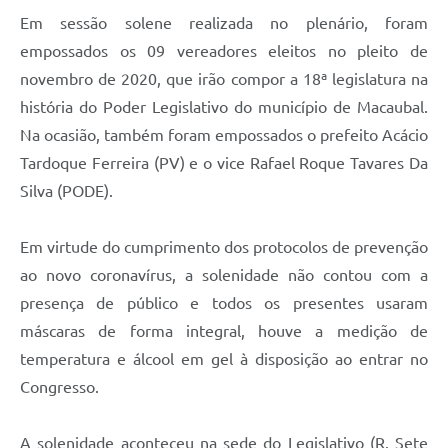
Em sessão solene realizada no plenário, foram
Links
empossados os 09 vereadores eleitos no pleito de
Serviços Online
novembro de 2020, que irão compor a 18ª legislatura na
história do Poder Legislativo do município de Macaubal.
Telefones Úteis
Na ocasião, também foram empossados o prefeito Acácio
Emprega
Tardoque Ferreira (PV) e o vice Rafael Roque Tavares Da
Silva (PODE).
A Prefeitura
Em virtude do cumprimento dos protocolos de prevenção
Enquete
ao novo coronavírus, a solenidade não contou com a
Agenda
presença de público e todos os presentes usaram
máscaras de forma integral, houve a medição de
Contato
temperatura e álcool em gel à disposição ao entrar no
Congresso.
A solenidade aconteceu na sede do Legislativo (R. Sete