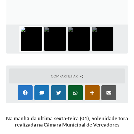
Carta de Serviços
Arquivos para Download
Audiências Públicas
PNAB
Ouvidoria
Contratos
Galeria de Vídeos
COMPARTILHAR
Secretarias
Contas Públicas
Legislação
Na manhã da última sexta-feira (01), Solenidade fora
realizada na Câmara Municipal de Vereadores
Editais