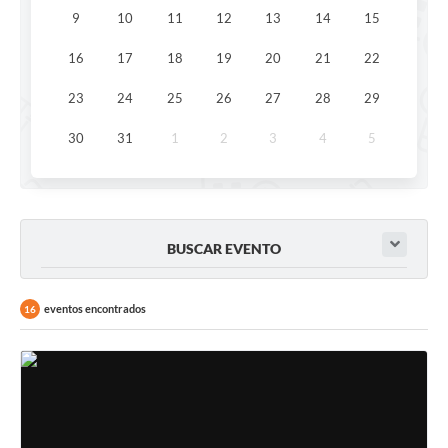
Carta de Serviços
9
10
11
12
13
14
15
Arquivos para Download
16
17
18
19
20
21
22
Audiências Públicas
23
24
25
26
27
28
29
PNAB
30
31
1
2
3
4
5
Ouvidoria
Contratos
Galeria de Vídeos
BUSCAR EVENTO
Secretarias
eventos encontrados
16
Contas Públicas
Legislação
Editais