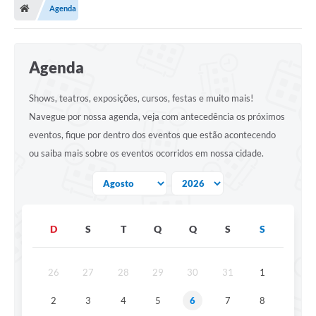
Agenda
Administração
Transparência
Agenda
Shows, teatros, exposições, cursos, festas e muito mais!
PORTAL DE SERVIÇOS
Navegue por nossa agenda, veja com antecedência os próximos
Agenda Eventos
eventos, fique por dentro dos eventos que estão acontecendo
ou saiba mais sobre os eventos ocorridos em nossa cidade.
Diário Oficial
Galeria de Fotos
Obras
D
S
T
Q
Q
S
S
SIC
Covid-19
26
27
28
29
30
31
1
Notícias
2
3
4
5
6
7
8