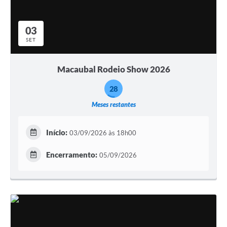
Links
03
Serviços Online
SET
Telefones Úteis
Macaubal Rodeio Show 2026
Emprega
28
A Prefeitura
Meses restantes
Enquete
Início:
03/09/2026 às 18h00
Agenda
Encerramento:
05/09/2026
Contato