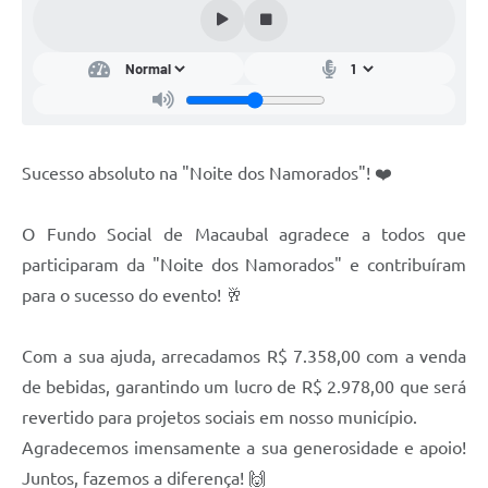
Carta de Serviços
Arquivos para Download
Audiências Públicas
PNAB
Sucesso absoluto na "Noite dos Namorados"! ❤️
Ouvidoria
Contratos
O Fundo Social de Macaubal agradece a todos que
Galeria de Vídeos
participaram da "Noite dos Namorados" e contribuíram
para o sucesso do evento! 🥂
Secretarias
Com a sua ajuda, arrecadamos R$ 7.358,00 com a venda
Contas Públicas
de bebidas, garantindo um lucro de R$ 2.978,00 que será
Legislação
revertido para projetos sociais em nosso município.
Agradecemos imensamente a sua generosidade e apoio!
Editais
Juntos, fazemos a diferença! 🙌