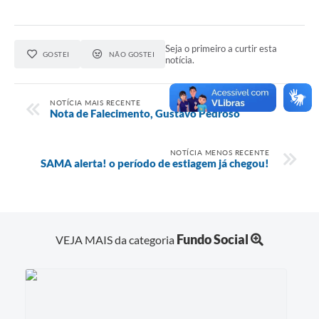
Links
Seja o primeiro a curtir esta
Serviços Online
GOSTEI
NÃO GOSTEI
notícia.
Telefones Úteis
NOTÍCIA MAIS RECENTE
Emprega
Nota de Falecimento, Gustavo Pedroso
A Prefeitura
NOTÍCIA MENOS RECENTE
SAMA alerta! o período de estiagem já chegou!
Enquete
Agenda
Fundo Social
Contato
VEJA MAIS da categoria