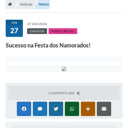
Notícias
Notícia
Administração
JUN
27 JUN 2024
Transparência
27
EVENTOS
FUNDO SOCIAL
PORTAL DE SERVIÇOS
Sucesso na Festa dos Namorados!
Agenda Eventos
Diário Oficial
Galeria de Fotos
Obras
COMPARTILHAR
SIC
Covid-19
Notícias