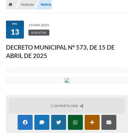
Notícias
Notícia
Administração
MAI
13 MAI 2025
Transparência
13
EVENTOS
PORTAL DE SERVIÇOS
DECRETO MUNICIPAL Nº 573, DE 15 DE
Agenda Eventos
ABRIL DE 2025
Diário Oficial
Galeria de Fotos
Obras
SIC
COMPARTILHAR
Covid-19
Notícias