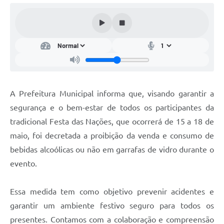
Carta de Serviços
Arquivos para Download
Audiências Públicas
PNAB
Ouvidoria
A Prefeitura Municipal informa que, visando garantir a
Contratos
segurança e o bem-estar de todos os participantes da
Galeria de Vídeos
tradicional Festa das Nações, que ocorrerá de 15 a 18 de
maio, foi decretada a proibição da venda e consumo de
Secretarias
bebidas alcoólicas ou não em garrafas de vidro durante o
evento.
Contas Públicas
Legislação
Essa medida tem como objetivo prevenir acidentes e
garantir um ambiente festivo seguro para todos os
Editais
presentes. Contamos com a colaboração e compreensão