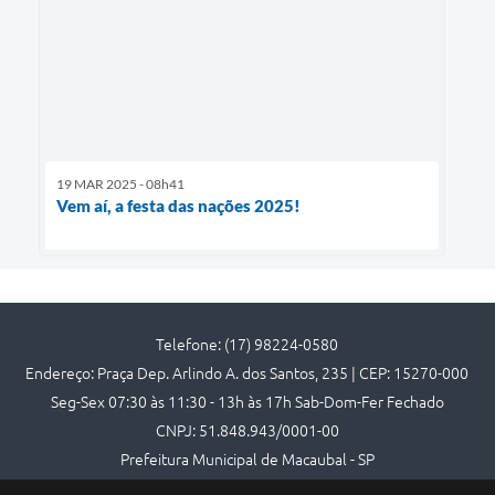
19 MAR 2025 - 08h41
Vem aí, a festa das nações 2025!
Telefone: (17) 98224-0580
Endereço: Praça Dep. Arlindo A. dos Santos, 235 | CEP: 15270-000
Seg-Sex 07:30 às 11:30 - 13h às 17h Sab-Dom-Fer Fechado
CNPJ: 51.848.943/0001-00
Prefeitura Municipal de Macaubal - SP