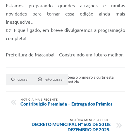
Estamos preparando grandes atrações e muitas
Links
novidades para tornar essa edição ainda mais
inesquecível.
Serviços Online
👉 Fique ligado, em breve divulgaremos a programação
Telefones Úteis
completa!
Emprega
Prefeitura de Macaubal – Construindo um futuro melhor.
A Prefeitura
Enquete
Seja o primeiro a curtir esta
GOSTEI
NÃO GOSTEI
notícia.
Agenda
Contato
NOTÍCIA MAIS RECENTE
Contribuição Premiada – Entrega dos Prêmios
NOTÍCIA MENOS RECENTE
DECRETO MUNICIPAL Nº 603 DE 30 DE
DEZEMBRO DE 2025.