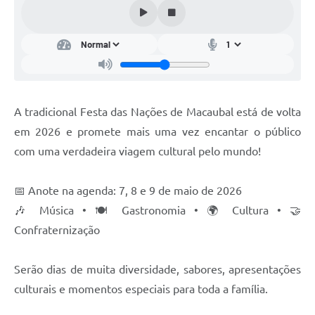
Carta de Serviços
Arquivos para Download
Audiências Públicas
PNAB
A tradicional Festa das Nações de Macaubal está de volta
Ouvidoria
em 2026 e promete mais uma vez encantar o público
Contratos
com uma verdadeira viagem cultural pelo mundo!
Galeria de Vídeos
📅 Anote na agenda: 7, 8 e 9 de maio de 2026
Secretarias
🎶 Música • 🍽️ Gastronomia • 🌍 Cultura • 🤝
Confraternização
Contas Públicas
Legislação
Serão dias de muita diversidade, sabores, apresentações
culturais e momentos especiais para toda a família.
Editais