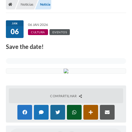
Notícias
Notícia
Administração
JAN
06 JAN 2026
Transparência
06
CULTURA
EVENTOS
PORTAL DE SERVIÇOS
Save the date!
Agenda Eventos
Diário Oficial
Galeria de Fotos
Obras
COMPARTILHAR
SIC
Covid-19
Notícias