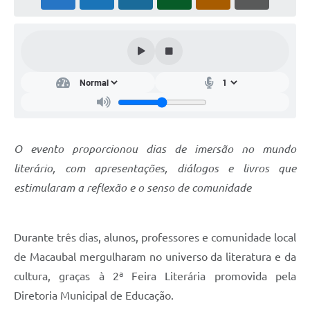
Carta de Serviços
Arquivos para Download
Audiências Públicas
PNAB
Ouvidoria
Contratos
O evento proporcionou dias de imersão no mundo
Galeria de Vídeos
literário, com apresentações, diálogos e livros que
estimularam a reflexão e o senso de comunidade
Secretarias
Contas Públicas
Durante três dias, alunos, professores e comunidade local
de Macaubal mergulharam no universo da literatura e da
Legislação
cultura, graças à 2ª Feira Literária promovida pela
Diretoria Municipal de Educação.
Editais