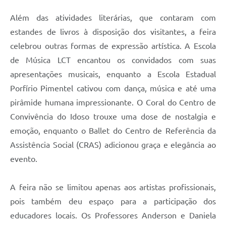
Além das atividades literárias, que contaram com
Links
estandes de livros à disposição dos visitantes, a feira
Serviços Online
celebrou outras formas de expressão artística. A Escola
Telefones Úteis
de Música LCT encantou os convidados com suas
apresentações musicais, enquanto a Escola Estadual
Emprega
Porfírio Pimentel cativou com dança, música e até uma
pirâmide humana impressionante. O Coral do Centro de
A Prefeitura
Convivência do Idoso trouxe uma dose de nostalgia e
Enquete
emoção, enquanto o Ballet do Centro de Referência da
Assistência Social (CRAS) adicionou graça e elegância ao
Agenda
evento.
Contato
A feira não se limitou apenas aos artistas profissionais,
pois também deu espaço para a participação dos
educadores locais. Os Professores Anderson e Daniela