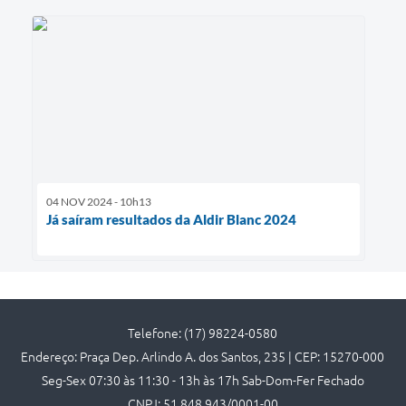
04 NOV 2024 - 10h13
Já saíram resultados da Aldir Blanc 2024
Telefone: (17) 98224-0580
Endereço: Praça Dep. Arlindo A. dos Santos, 235 | CEP: 15270-000
Seg-Sex 07:30 às 11:30 - 13h às 17h Sab-Dom-Fer Fechado
CNPJ: 51.848.943/0001-00