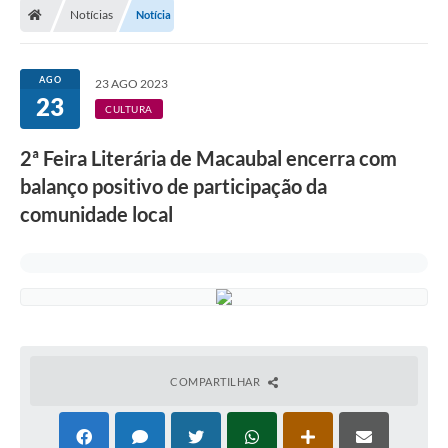
Notícias
Notícia
Administração
AGO
23 AGO 2023
Transparência
23
CULTURA
PORTAL DE SERVIÇOS
2ª Feira Literária de Macaubal encerra com
Agenda Eventos
balanço positivo de participação da
comunidade local
Diário Oficial
Galeria de Fotos
Obras
SIC
Covid-19
COMPARTILHAR
Notícias