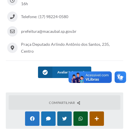
Carta de Serviços
16h
Arquivos para Download
Telefone: (17) 98224-0580
Audiências Públicas
prefeitura@macaubal.sp.gov.br
PNAB
Praça Deputado Arlindo Antônio dos Santos, 235,
Ouvidoria
Centro
Contratos
Galeria de Vídeos
Avaliar Informação
Secretarias
Contas Públicas
COMPARTILHAR
Legislação
Editais