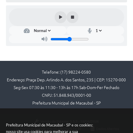
Links
Serviços Online
Telefones Úteis
Emprega
A Prefeitura
Telefone: (17) 98224-0580
Enquete
Endereço: Praça Dep. Arlindo A. dos Santos, 235 | CEP: 15270-000
Agenda
Seg-Sex 07:30 às 11:30 - 13h às 17h Sab-Dom-Fer Fechado
CNPJ: 51.848.943/0001-00
Contato
Prefeitura Municipal de Macaubal - SP
Versão do Sistema:
3.5.3 - 19/06/2026
Prefeitura Municipal de Macaubal - SP e os cookies:
Portal atualizado em:
05/08/2026 16:37
Dados Abertos
nosso site usa cookies para melhorar a sua