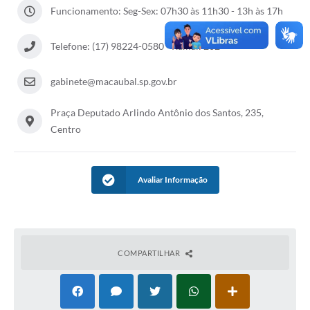
Carta de Serviços
Funcionamento: Seg-Sex: 07h30 às 11h30 - 13h às 17h
Arquivos para Download
Telefone: (17) 98224-0580 - Ramal: 202
Audiências Públicas
gabinete@macaubal.sp.gov.br
PNAB
Ouvidoria
Praça Deputado Arlindo Antônio dos Santos, 235,
Centro
Contratos
Galeria de Vídeos
Avaliar Informação
Secretarias
Contas Públicas
COMPARTILHAR
Legislação
Editais