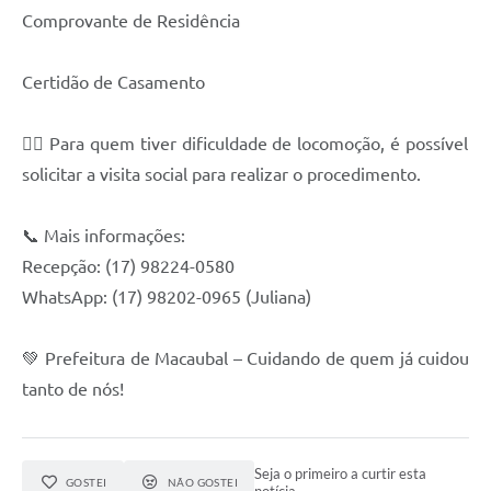
Comprovante de Residência
Links
Certidão de Casamento
Serviços Online
Telefones Úteis
🚶‍♂️ Para quem tiver dificuldade de locomoção, é possível
Emprega
solicitar a visita social para realizar o procedimento.
A Prefeitura
📞 Mais informações:
Recepção: (17) 98224-0580
Enquete
WhatsApp: (17) 98202-0965 (Juliana)
Agenda
💚 Prefeitura de Macaubal – Cuidando de quem já cuidou
Contato
tanto de nós!
Seja o primeiro a curtir esta
GOSTEI
NÃO GOSTEI