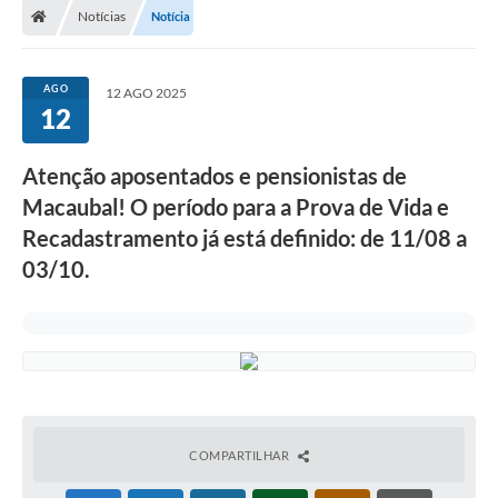
Notícias
Notícia
Administração
AGO
12 AGO 2025
Transparência
12
PORTAL DE SERVIÇOS
Atenção aposentados e pensionistas de
Agenda Eventos
Macaubal! O período para a Prova de Vida e
Recadastramento já está definido: de 11/08 a
Diário Oficial
03/10.
Galeria de Fotos
Obras
SIC
Covid-19
COMPARTILHAR
Notícias