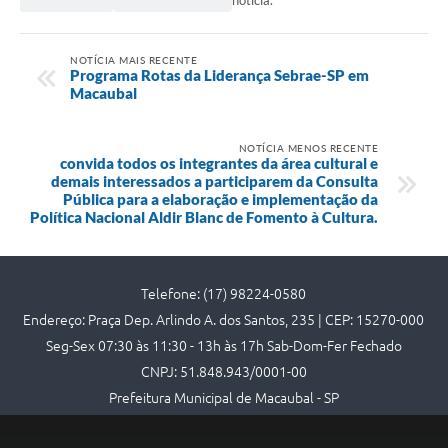
notícia.
NOTÍCIA MAIS RECENTE
Programa Rotas da Liderança Sebrae-SP em
Macaubal
NOTÍCIA MENOS RECENTE
convida todos os integrantes da área cultural e
demais interessados a participarem da Consulta
Pública para a elaboração e implementação da
Política Nacional Aldir Blanc de Fomento à Cultura.
Telefone: (17) 98224-0580
Endereço: Praça Dep. Arlindo A. dos Santos, 235 | CEP: 15270-000
Seg-Sex 07:30 às 11:30 - 13h às 17h Sab-Dom-Fer Fechado
CNPJ: 51.848.943/0001-00
Prefeitura Municipal de Macaubal - SP