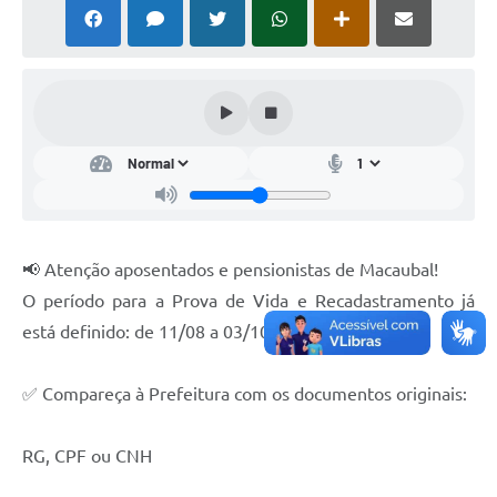
Carta de Serviços
Arquivos para Download
Audiências Públicas
PNAB
Ouvidoria
Contratos
Galeria de Vídeos
📢 Atenção aposentados e pensionistas de Macaubal!
O período para a Prova de Vida e Recadastramento já
Secretarias
está definido: de 11/08 a 03/10.
Contas Públicas
✅ Compareça à Prefeitura com os documentos originais:
Legislação
RG, CPF ou CNH
Editais