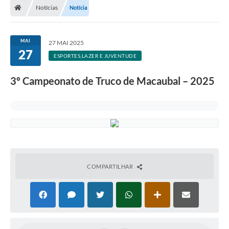
Notícias
Notícia
Administração
MAI
27 MAI 2025
Transparência
27
ESPORTES,LAZER E JUVENTUDE
PORTAL DE SERVIÇOS
3º Campeonato de Truco de Macaubal – 2025
Agenda Eventos
Diário Oficial
Galeria de Fotos
Obras
COMPARTILHAR
SIC
Covid-19
Notícias