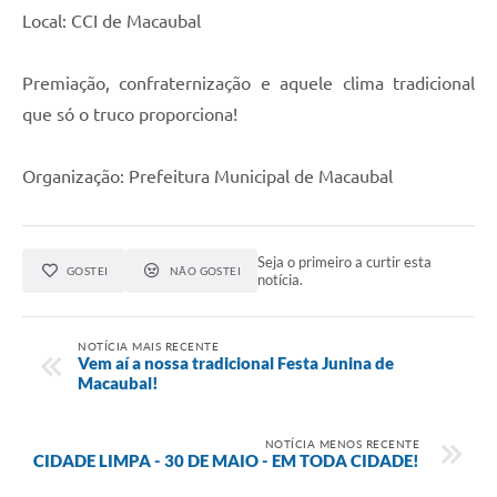
Local: CCI de Macaubal
Links
Premiação, confraternização e aquele clima tradicional
Serviços Online
que só o truco proporciona!
Telefones Úteis
Emprega
Organização: Prefeitura Municipal de Macaubal
A Prefeitura
Seja o primeiro a curtir esta
GOSTEI
NÃO GOSTEI
notícia.
Enquete
Agenda
NOTÍCIA MAIS RECENTE
Vem aí a nossa tradicional Festa Junina de
Contato
Macaubal!
NOTÍCIA MENOS RECENTE
CIDADE LIMPA - 30 DE MAIO - EM TODA CIDADE!