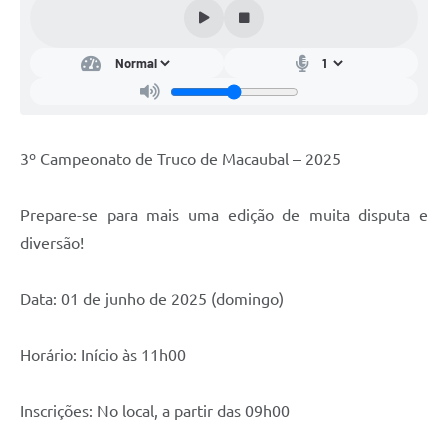
Carta de Serviços
Arquivos para Download
Audiências Públicas
PNAB
3º Campeonato de Truco de Macaubal – 2025
Ouvidoria
Contratos
Prepare-se para mais uma edição de muita disputa e
Galeria de Vídeos
diversão!
Secretarias
Data: 01 de junho de 2025 (domingo)
Contas Públicas
Horário: Início às 11h00
Legislação
Inscrições: No local, a partir das 09h00
Editais