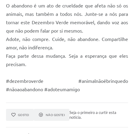
O abandono é um ato de crueldade que afeta não só os
Links
animais, mas também a todos nós. Junte-se a nós para
tornar este Dezembro Verde memorável, dando voz aos
Serviços Online
que não podem falar por si mesmos.
Telefones Úteis
Adote, não compre. Cuide, não abandone. Compartilhe
Emprega
amor, não indiferença.
Faça parte dessa mudança. Seja a esperança que eles
A Prefeitura
precisam.
Enquete
#dezembroverde #animalnãoébrinquedo
Agenda
#nãoaoabandono #adoteumamigo
Contato
Seja o primeiro a curtir esta
GOSTEI
NÃO GOSTEI
notícia.