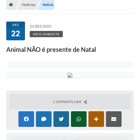
Notícias
Notícia
Administração
DEZ
22 DEZ 2023
Transparência
22
MEIO AMBIENTE
PORTAL DE SERVIÇOS
Animal NÃO é presente de Natal
Agenda Eventos
Diário Oficial
Galeria de Fotos
Obras
COMPARTILHAR
SIC
Covid-19
Notícias