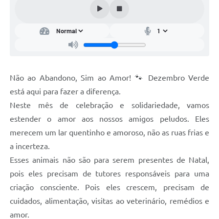
Carta de Serviços
Arquivos para Download
Audiências Públicas
PNAB
Não ao Abandono, Sim ao Amor! 🐾 Dezembro Verde
Ouvidoria
está aqui para fazer a diferença.
Contratos
Neste mês de celebração e solidariedade, vamos
Galeria de Vídeos
estender o amor aos nossos amigos peludos. Eles
merecem um lar quentinho e amoroso, não as ruas frias e
Secretarias
a incerteza.
Esses animais não são para serem presentes de Natal,
Contas Públicas
pois eles precisam de tutores responsáveis para uma
Legislação
criação consciente. Pois eles crescem, precisam de
cuidados, alimentação, visitas ao veterinário, remédios e
Editais
amor.