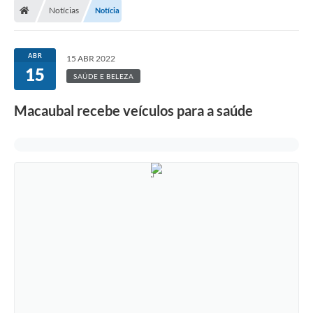
Notícias
Notícia
Administração
ABR
15 ABR 2022
Transparência
15
SAÚDE E BELEZA
PORTAL DE SERVIÇOS
Macaubal recebe veículos para a saúde
Agenda Eventos
Diário Oficial
Galeria de Fotos
Obras
SIC
Covid-19
Notícias