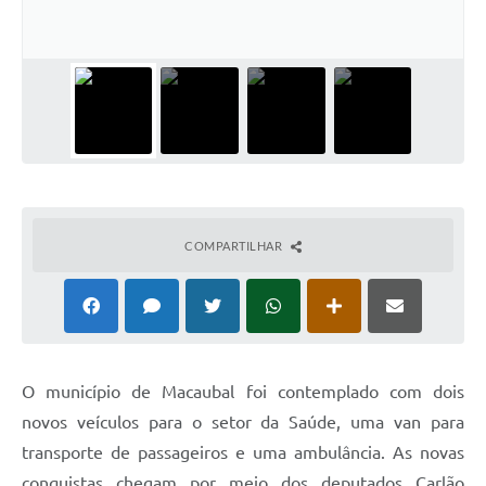
Carta de Serviços
Arquivos para Download
Audiências Públicas
PNAB
Ouvidoria
Contratos
COMPARTILHAR
Galeria de Vídeos
Secretarias
Contas Públicas
O
município de Macaubal foi contemplado com dois
Legislação
novos veículos para o setor da Saúde, uma van para
transporte de passageiros e uma ambulância. As novas
Editais
conquistas chegam por meio dos deputados Carlão