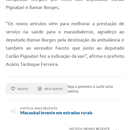
Pignatari e Itamar Borges.
Links
Serviços Online
“Os novos veículos vêm para melhorar a prestação de
serviço na saúde para o macaubalense, agradeço ao
Telefones Úteis
deputado Itamar Borges pela destinação da ambulância e
Emprega
também ao vereador Fausto que junto ao deputado
Carlão Pignatari fez a indicação da van”, afirma o prefeito
A Prefeitura
Acácio Tardoque Ferreira.
Enquete
Agenda
Seja o primeiro a curtir esta
GOSTEI
NÃO GOSTEI
notícia.
Contato
NOTÍCIA MAIS RECENTE
Macaubal investe em estradas rurais
NOTÍCIA MENOS RECENTE