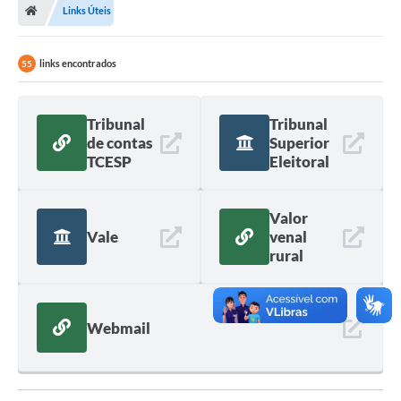
Links Úteis
Administração
links encontrados
55
Transparência
Tribunal
Tribunal
PORTAL DE SERVIÇOS
de contas
Superior
TCESP
Eleitoral
Agenda Eventos
Diário Oficial
Valor
Galeria de Fotos
Vale
venal
rural
Obras
SIC
Webmail
Covid-19
Notícias