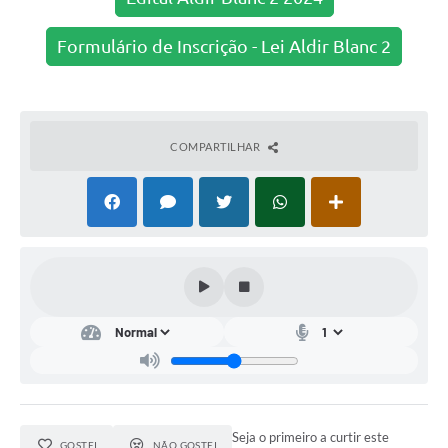
Carta de Serviços
Arquivos para Download
Formulário de Inscrição - Lei Aldir Blanc 2
Audiências Públicas
PNAB
COMPARTILHAR
Ouvidoria
Contratos
Galeria de Vídeos
Secretarias
Contas Públicas
Legislação
Editais
Seja o primeiro a curtir este
GOSTEI
NÃO GOSTEI