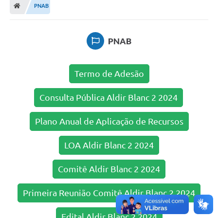
PNAB
Administração
PNAB
Transparência
PORTAL DE SERVIÇOS
Termo de Adesão
Agenda Eventos
Consulta Pública Aldir Blanc 2 2024
Diário Oficial
Plano Anual de Aplicação de Recursos
Galeria de Fotos
LOA Aldir Blanc 2 2024
Obras
SIC
Comitê Aldir Blanc 2 2024
Covid-19
Primeira Reunião Comitê Aldir Blanc 2 2024
Notícias
Edital Aldir Blanc 2 2024