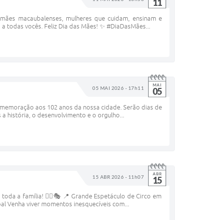
11
 mães macaubalenses, mulheres que cuidam, ensinam e
 todas vocês. Feliz Dia das Mães! ✨ #DiaDasMães...
MAI
05 MAI 2026 - 17h11
05
 comemoração aos 102 anos da nossa cidade. Serão dias de
a história, o desenvolvimento e o orgulho...
ABR
15 ABR 2026 - 11h07
15
oda a família! 🤹‍♂️🎭 📍 Grande Espetáculo de Circo em
bal Venha viver momentos inesquecíveis com...