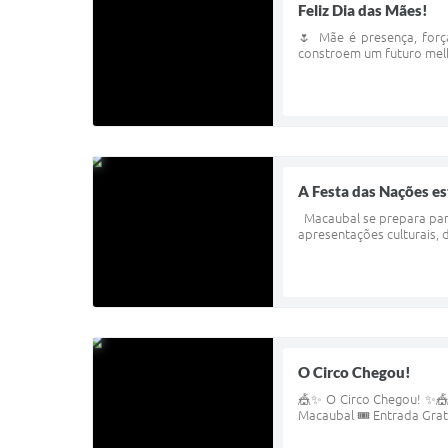
Feliz Dia das Mães!
🌷 Mãe é presença, forç
constroem um futuro melh
A Festa das Nações e
Macaubal se prepara para 
apresentações culturais, 
O Circo Chegou!
🎪✨ O Circo Chegou! ✨🎪 P
Macaubal 🎟️ Entrada Grat