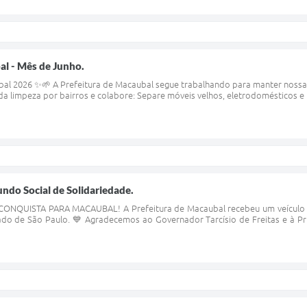
l - Mês de Junho.
l 2026 ✨🌱 A Prefeitura de Macaubal segue trabalhando para manter nossa c
a limpeza por bairros e colabore: Separe móveis velhos, eletrodomésticos e ma
ndo Social de Solidariedade.
NQUISTA PARA MACAUBAL! A Prefeitura de Macaubal recebeu um veículo 0K
do de São Paulo. 💙 Agradecemos ao Governador Tarcísio de Freitas e à Pr