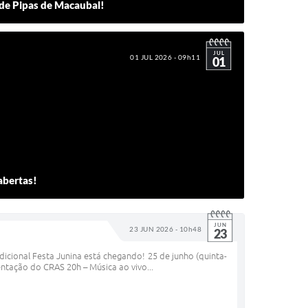
l de Pipas de Macaubal!
JUL
01 JUL 2026 - 09h11
01
abertas!
JUN
23 JUN 2026 - 10h48
23
icional Festa Junina está chegando! 25 de junho (quinta-
ntação do CRAS 20h – Música ao vivo...