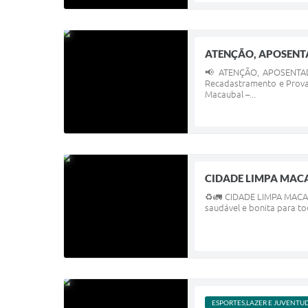
ATENÇÃO, APOSENTA
📢 ATENÇÃO, APOSENTADO
Recadastramento e Prova d
Macaubal –...
CIDADE LIMPA MAC
♻️🚛 CIDADE LIMPA MACAUB
saudável e bonita para to
ESPORTES,LAZER E JUVENTU