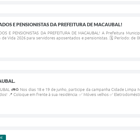
DOS E PENSIONISTAS DA PREFEITURA DE MACAUBAL!
S E PENSIONISTAS DA PREFEITURA DE MACAUBAL! A Prefeitura Municipal
e Vida 2026 para servidores aposentados e pensionistas. 🗓 Período: de 08 
AUBAL.
AL 🚛♻️ Nos dias 18 e 19 de junho, participe da campanha Cidade Limpa Ma
dos! 📍 Coloque em frente à sua residência: ✅ Móveis velhos ✅ Eletrodoméstic
DE