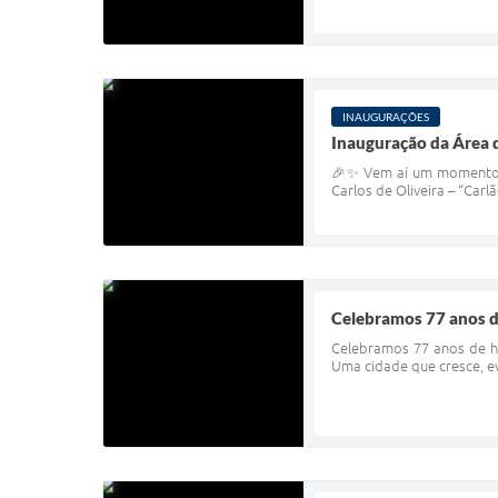
INAUGURAÇÕES
Inauguração da Área d
🎉✨ Vem aí um momento es
Carlos de Oliveira – “Carl
Celebramos 77 anos d
Celebramos 77 anos de hi
Uma cidade que cresce, ev