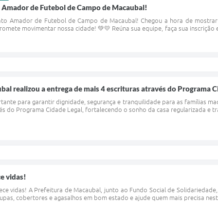
 Amador de Futebol de Campo de Macaubal!
 Amador de Futebol de Campo de Macaubal! Chegou a hora de mostrar o t
omete movimentar nossa cidade! 💚💛 Reúna sua equipe, faça sua inscrição e
bal realizou a entrega de mais 4 escrituras através do Programa C
nte para garantir dignidade, segurança e tranquilidade para as famílias ma
vés do Programa Cidade Legal, fortalecendo o sonho da casa regularizada e tr
e vidas!
ece vidas! A Prefeitura de Macaubal, junto ao Fundo Social de Solidariedad
upas, cobertores e agasalhos em bom estado e ajude quem mais precisa neste 