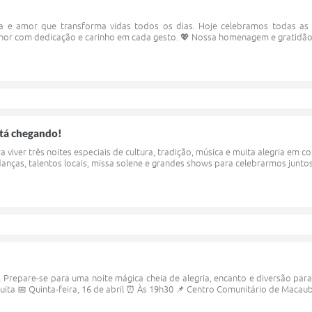
a e amor que transforma vidas todos os dias. Hoje celebramos todas as
or com dedicação e carinho em cada gesto. 💖 Nossa homenagem e gratidão a
stá chegando!
viver três noites especiais de cultura, tradição, música e muita alegria em
danças, talentos locais, missa solene e grandes shows para celebrarmos juntos 
repare-se para uma noite mágica cheia de alegria, encanto e diversão para t
uita 📅 Quinta-feira, 16 de abril ⏰ Às 19h30 📌 Centro Comunitário de Macau