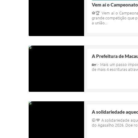
Vem aí o Campeonato
⚽🏆 Vem aí o Campeonato
grande competição que pr
a união...
A Prefeitura de Macau
🏡✨ Mais um passo importa
de mais 4 escrituras atra
A solidariedade aquec
🧥💙 A solidariedade aqu
do Agasalho 2026. Doe ro