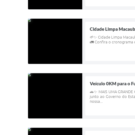
Cidade Limpa Macauba
🌱✨ Cidade Limpa Macauba
🚛 Confira o cronograma d
Veículo 0KM para o Fu
🚗✨ MAIS UMA GRANDE CO
junto ao Governo do Esta
nossa...