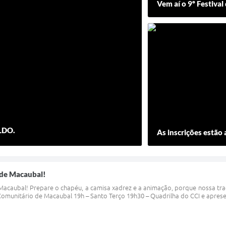
Vem aí o 9º Festiva
 LDO.
As inscrições estão 
 de Macaubal!
Macaubal! Prepare o chapéu, a camisa xadrez e a animação, porque nossa trad
 Comunitário de Macaubal 19h – Santo Terço 19h30 – Quadrilha do CCI e aprese