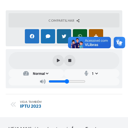
Carta de Serviços
Arquivos para Download
COMPARTILHAR
Audiências Públicas
PNAB
Ouvidoria
Contratos
Galeria de Vídeos
Secretarias
Contas Públicas
VEJA TAMBÉM
IPTU 2023
Legislação
Editais