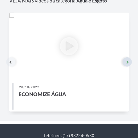
VEJA MAIS vídeos da categoria
Água e Esgoto
Links
Serviços Online
Telefones Úteis
Emprega
A Prefeitura
Enquete
28/10/2022
Agenda
ECONOMIZE ÁGUA
Contato
Telefone: (17) 98224-0580