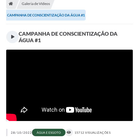
Galeria de Vídeos
Administração
CAMPANHA DE CONSCIENTIZAÇÃO DA ÁGUA #1
Transparência
CAMPANHA DE CONSCIENTIZAÇÃO DA
ÁGUA #1
PORTAL DE SERVIÇOS
Agenda Eventos
Diário Oficial
Galeria de Fotos
Obras
SIC
Covid-19
Notícias
28/10/2022
ÁGUA E ESGOTO
15712 VISUALIZAÇÕES