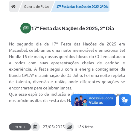
Galeria de Fotos
17º Festa das Nações de 2025, 2º Dia
Administração
Transparência
17º Festa das Nações de 2025, 2º Dia
PORTAL DE SERVIÇOS
No segundo dia da 17ª Festa das Nações de 2025 em
Macaubal, celebramos uma noite memorável e emocionante!
Agenda Eventos
No dia 16 de maio, nossos queridos idosos do CCI encantaram
a todos com suas apresentações cheias de carinho e
Diário Oficial
experiência. A festa seguiu com a energia contagiante da
Banda GPLAY e a animação do DJ Júlio. Foi uma noite repleta
Galeria de Fotos
de talento, diversão e união, onde diferentes gerações se
encontraram para celebrar juntas.
Obras
Que esse espírito de inclusão e alegria continue a nos guiar
SIC
nos próximos dias da Festa das Nações de Macaubal! 🎶
Covid-19
Notícias
27/05/2025
136 fotos
EVENTOS