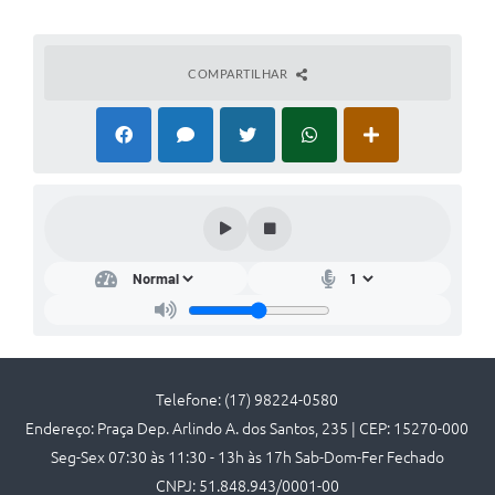
Carta de Serviços
Arquivos para Download
COMPARTILHAR
Audiências Públicas
PNAB
Ouvidoria
Contratos
Galeria de Vídeos
Secretarias
Contas Públicas
Telefone: (17) 98224-0580
Legislação
Endereço: Praça Dep. Arlindo A. dos Santos, 235 | CEP: 15270-000
Seg-Sex 07:30 às 11:30 - 13h às 17h Sab-Dom-Fer Fechado
Editais
CNPJ: 51.848.943/0001-00