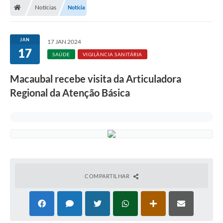
Notícias
Notícia
Administração
JAN
17 JAN 2024
Transparência
17
SAÚDE
VIGILÂNCIA SANITÁRIA
PORTAL DE SERVIÇOS
Macaubal recebe visita da Articuladora
Agenda Eventos
Regional da Atenção Básica
Diário Oficial
Galeria de Fotos
Obras
SIC
COMPARTILHAR
Covid-19
Notícias