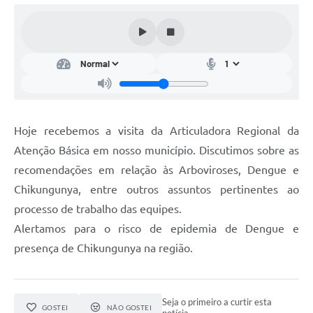
Carta de Serviços
Arquivos para Download
Audiências Públicas
PNAB
Ouvidoria
Hoje recebemos a visita da Articuladora Regional da
Contratos
Atenção Básica em nosso município. Discutimos sobre as
Galeria de Vídeos
recomendações em relação às Arboviroses, Dengue e
Chikungunya, entre outros assuntos pertinentes ao
Secretarias
processo de trabalho das equipes.
Alertamos para o risco de epidemia de Dengue e
Contas Públicas
presença de Chikungunya na região.
Legislação
Editais
Seja o primeiro a curtir esta
GOSTEI
NÃO GOSTEI