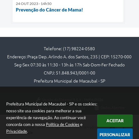
24 OUT 2023 - 14h50
Prevenção do Câncer de Mama!
Telefone: (17) 98224-0580
Endereço: Praça Dep. Arlindo A. dos Santos, 235 | CEP: 15270-000
Seg-Sex 07:30 às 11:30 - 13h às 17h Sab-Dom-Fer Fechado
CNPJ: 51.848.943/0001-00
Prefeitura Municipal de Macaubal - SP
Versão do Sistema:
3.5.3 - 19/06/2026
Prefeitura Municipal de Macaubal - SP e os cookies:
Portal atualizado em:
07/08/2026 16:32
Dados Abertos
nosso site usa cookies para melhorar a sua
experiência de navegação. Ao continuar você
ACEITAR
concorda com a nossa
Política de Cookies
e
Copyright Instar - 2006-2026. Todos os direitos reservados -
Privacidade
.
Instar Tecnologia
PERSONALIZAR