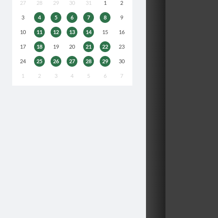
27
28
29
30
31
1
2
3
4
5
6
7
8
9
10
11
12
13
14
15
16
17
18
19
20
21
22
23
24
25
26
27
28
29
30
1
2
3
4
5
6
7