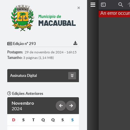
T
F
o
i
An error occur
g
n
g
d
l
e
S
i
d
Edição nº 293
e
b
Postagem:
29 de novembro de 2024 - 16h15
a
r
Tamanho:
3 páginas (1,14 MB)
Assinatura Digital
Edições Anteriores
Novembro
2024
D
S
T
Q
Q
S
S