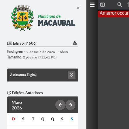
T
F
o
i
An error occur
g
n
g
d
l
e
S
i
d
Edição nº 606
e
b
Postagem:
07 de maio de 2026 - 16h45
a
r
Tamanho:
2 páginas (711,61 KB)
Assinatura Digital
Edições Anteriores
Maio
2026
D
S
T
Q
Q
S
S