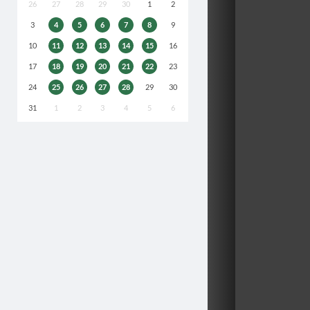
26
27
28
29
30
1
2
3
4
5
6
7
8
9
10
11
12
13
14
15
16
17
18
19
20
21
22
23
24
25
26
27
28
29
30
31
1
2
3
4
5
6